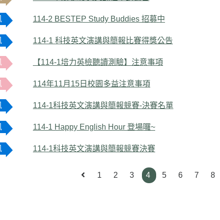
訊
114-2 BESTEP Study Buddies 招募中
訊
114-1 科技英文演講與簡報比賽得獎公告
訊
【114-1培力英檢聽讀測驗】注意事項
訊
114年11月15日校園多益注意事項
訊
114-1科技英文演講與簡報競賽-決賽名單
訊
114-1 Happy English Hour 登場囉~
訊
114-1科技英文演講與簡報競賽決賽
1
2
3
4
5
6
7
8