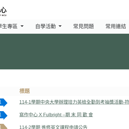
學生專區
自學活動
常見問題
常用連結
標題
訊
114-1學期中央大學辦理培力英檢全勤到考抽獎活動-
訊
寫作中心 X Fulbright --期 末 同 歡 會
訊
114-2學期 進修英文課程申請公告